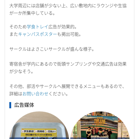
大学周辺には店舗が少ない上、広い敷地内にラウンジや生協
が一か所集中している。
そのため
学食トレイ
広告が効果的。
また
キャンパスポスター
も掲出可能。
サークルはよさこいサークルが盛んな様子。
寄宿舎が学内にあるので街頭サンプリングや交通広告は効果
が少なそう。
その他、部活やサークルへ展開できるメニューもあるので、
詳細は
お問い合わせ
ください。
広告媒体