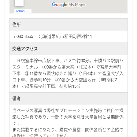
住所
〒080-8555 北海道帯広市稲田町西2線11
交通アクセス
ＪＲ根室本線帯広駅下車、バスで約30分。十勝バス駅前バ
スターミナル：①9番から畜大線（1日2本）で畜産大学前
下車 ②11番から環状線きた廻り（1日4本）で畜産大学入
口下車、徒歩約10分 ③9番から大空団地行（1時間に2
本）で緑陽高校前下車、徒歩約15分
備考
当ページの写真は弊社がプロモーション実施時に独自で撮
影した写真であり、一部の大学を除き大学当局とは無関係
です。
また掲載するにあたり、購買や食堂、関係各所との金銭の
授受は一切行っておりません。