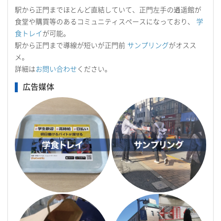
駅から正門までほとんど直結していて、正門左手の逍遥館が
食堂や購買等のあるコミュニティスペースになっており、
学
食トレイ
が可能。
駅から正門まで導線が短いが正門前
サンプリング
がオスス
メ。
詳細は
お問い合わせ
ください。
広告媒体