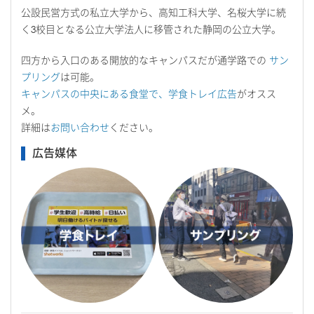
公設民営方式の私立大学から、高知工科大学、名桜大学に続
く3校目となる公立大学法人に移管された静岡の公立大学。
四方から入口のある開放的なキャンパスだが通学路での
サン
プリング
は可能。
キャンパスの中央にある食堂で、学食トレイ広告
がオスス
メ。
詳細は
お問い合わせ
ください。
広告媒体